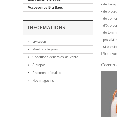
- de trans
Accessoires Big Bags
- de proté
- de conte
- d’être c
INFORMATIONS
- de tenir 
- possibil
Livraison
- si besoi
Mentions légales
Plusieur
Conditions générales de vente
Constru
A propos
Paiement sécurisé
Nos magasins