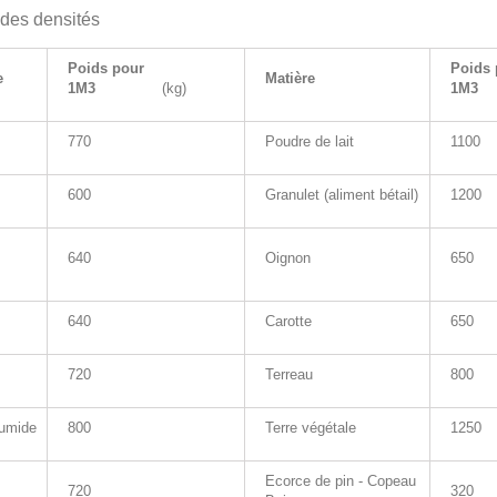
des densités
Poids pour
Poids 
e
Matière
1M3
(kg)
1
770
Poudre de lait
1100
600
Granulet (aliment bétail)
1200
640
Oignon
650
640
Carotte
650
720
Terreau
800
umide
800
Terre végétale
1250
Ecorce de pin - Copeau
720
320