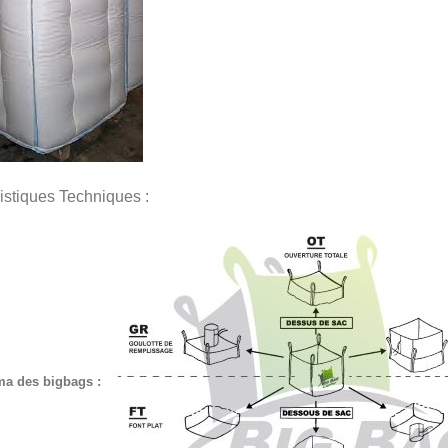
istiques Techniques :
a des bigbags :