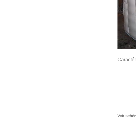
Caractér
Voir
schém