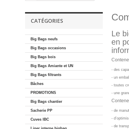
Com
CATÉGORIES
Le bi
Big Bags neufs
en po
Big Bags occasions
infor
Big Bags bois
Conteneu
Big Bags Amiante et UN
- des capa
Big Bags filtrants
- un embal
Bâches
- toutes c
PROMOTIONS
- une gran
Conteneu
Big Bags chantier
Sacherie PP
- de manut
- d’optimi
Cuves IBC
- de trans
Liner interne bigbag