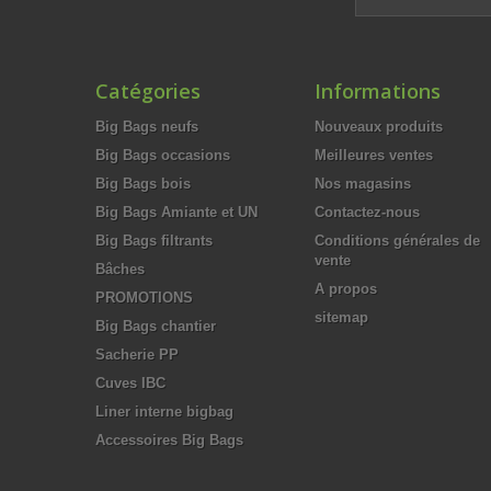
Catégories
Informations
Big Bags neufs
Nouveaux produits
Big Bags occasions
Meilleures ventes
Big Bags bois
Nos magasins
Big Bags Amiante et UN
Contactez-nous
Big Bags filtrants
Conditions générales de
vente
Bâches
A propos
PROMOTIONS
sitemap
Big Bags chantier
Sacherie PP
Cuves IBC
Liner interne bigbag
Accessoires Big Bags