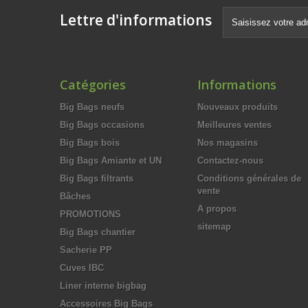
Lettre d'informations
Catégories
Informations
Big Bags neufs
Nouveaux produits
Big Bags occasions
Meilleures ventes
Big Bags bois
Nos magasins
Big Bags Amiante et UN
Contactez-nous
Big Bags filtrants
Conditions générales de
vente
Bâches
A propos
PROMOTIONS
sitemap
Big Bags chantier
Sacherie PP
Cuves IBC
Liner interne bigbag
Accessoires Big Bags